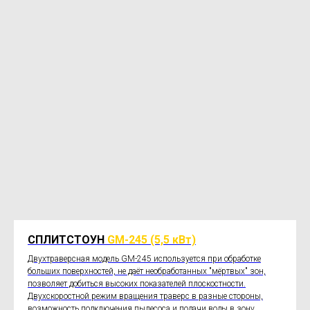
СПЛИТСТОУН
GM-245 (5,5 кВт)
Двухтраверсная модель GM-245 используется при обработке
больших поверхностей, не даёт необработанных "мёртвых" зон,
позволяет добиться высоких показателей плоскостности.
Двухскоростной режим вращения траверс в разные стороны,
возможность подключения пылесоса и подачи воды в зону