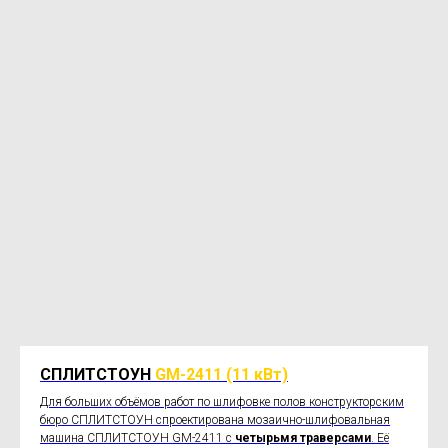
СПЛИТСТОУН
GM-2411 (11 кВт)
Для больших объёмов работ по шлифовке полов конструкторским
бюро СПЛИТСТОУН спроектирована мозаично-шлифовальная
машина СПЛИТСТОУН GM-2411 с
четырьмя траверсами
. Её