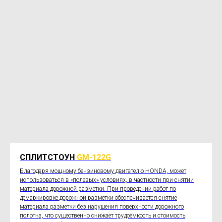
СПЛИТСТОУН
GM-122G
Благодаря мощному бензиновому двигателю HONDA, может
использоваться в «полевых» условиях, в частности при снятии
материала дорожной разметки. При проведении работ по
демаркировке дорожной разметки обеспечивается снятие
материала разметки без нарушения поверхности дорожного
полотна, что существенно снижает трудоёмкость и стоимость