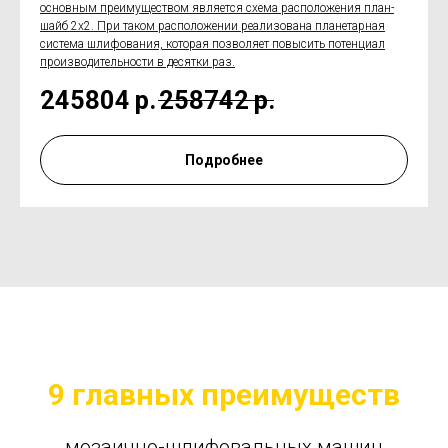
основным преимуществом является схема расположения план-
шайб 2х2. При таком расположении реализована планетарная
система шлифования, которая позволяет повысить потенциал
производительности в десятки раз.
245804
р.
258742
р.
Подробнее
9 главных преимуществ
мозаично-шлифовальных машин