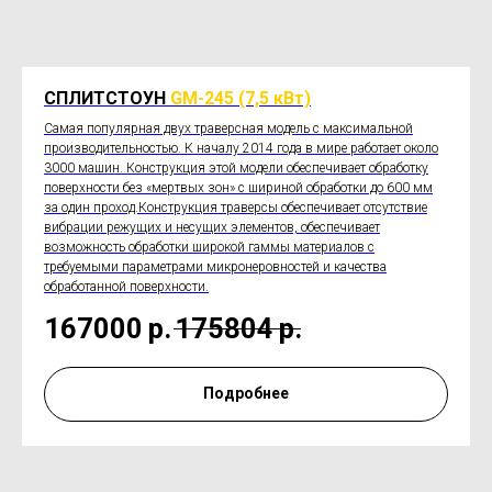
СПЛИТСТОУН
GM-245 (7,5 кВт)
Самая популярная двух траверсная модель с максимальной
производительностью. К началу 2014 года в мире работает около
3000 машин. Конструкция этой модели обеспечивает обработку
поверхности без «мертвых зон» с шириной обработки до 600 мм
за один проход.Конструкция траверсы обеспечивает отсутствие
вибрации режущих и несущих элементов, обеспечивает
возможность обработки широкой гаммы материалов с
требуемыми параметрами микронеровностей и качества
обработанной поверхности.
167000
р.
175804
р.
Подробнее