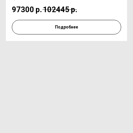
97300
р.
102445
р.
Подробнее