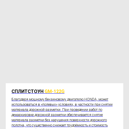
СПЛИТСТОУН
GM-122G
Благодаря мощному бензиновому двигателю HONDA, может
использоваться в «полевых» условиях, в частности при снятии
материала дорожной разметки. При проведении работ по
демаркировке дорожной разметки обеспечивается снятие
материала разметки без нарушения поверхности дорожного
полотна, что существенно снижает трудоёмкость и стоимость