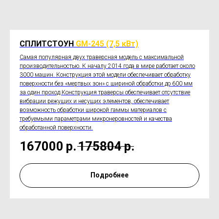
СПЛИТСТОУН
GM-245 (7,5 кВт)
Самая популярная двух траверсная модель с максимальной
производительностью. К началу 2014 года в мире работает около
3000 машин. Конструкция этой модели обеспечивает обработку
поверхности без «мертвых зон» с шириной обработки до 600 мм
за один проход.Конструкция траверсы обеспечивает отсутствие
вибрации режущих и несущих элементов, обеспечивает
возможность обработки широкой гаммы материалов с
требуемыми параметрами микронеровностей и качества
обработанной поверхности.
167000
р.
175804
р.
Подробнее