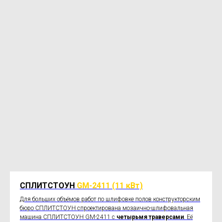
СПЛИТСТОУН
GM-2411 (11 кВт)
Для больших объёмов работ по шлифовке полов конструкторским
бюро СПЛИТСТОУН спроектирована мозаично-шлифовальная
машина СПЛИТСТОУН GM-2411 с
четырьмя траверсами
. Её