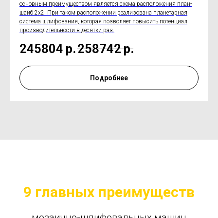
основным преимуществом является схема расположения план-
шайб 2х2. При таком расположении реализована планетарная
система шлифования, которая позволяет повысить потенциал
производительности в десятки раз.
245804
р.
258742
р.
Подробнее
9 главных преимуществ
мозаично-шлифовальных машин