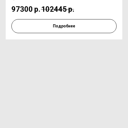
97300
р.
102445
р.
Подробнее