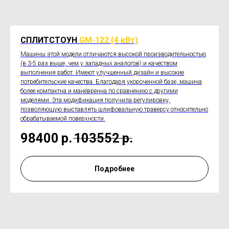
СПЛИТСТОУН
GM-122 (4 кВт)
Машины этой модели отличаются высокой производительностью
(в 3-5 раз выше, чем у западных аналогов) и качеством
выполнения работ. Имеют улучшенный дизайн и высокие
потребительские качества. Благодаря укороченной базе, машина
более компактна и манёвренна по сравнению с другими
моделями. Эта модификация получила регулировку,
позволяющую выставлять шлифовальную траверсу относительно
обрабатываемой поверхности.
98400
р.
103552
р.
Подробнее