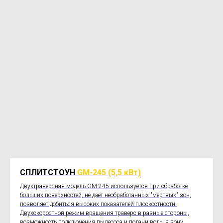
СПЛИТСТОУН
GM-245 (5,5 кВт)
Двухтраверсная модель GM-245 используется при обработке
больших поверхностей, не даёт необработанных "мёртвых" зон,
позволяет добиться высоких показателей плоскостности.
Двухскоростной режим вращения траверс в разные стороны,
возможность подключения пылесоса и подачи воды в зону