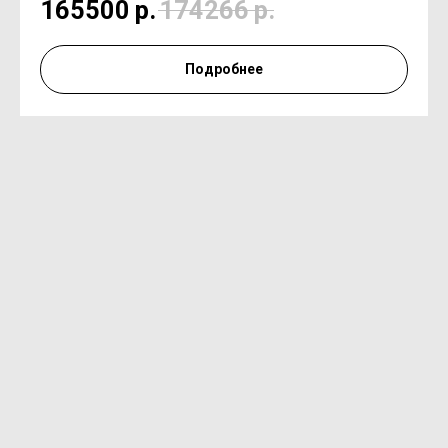
165500
р.
174266
р.
Подробнее