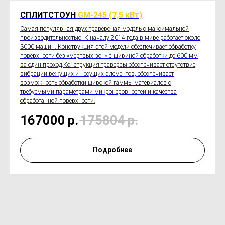
СПЛИТСТОУН
GM-245 (7,5 кВт)
Самая популярная двух траверсная модель с максимальной
производительностью. К началу 2014 года в мире работает около
3000 машин. Конструкция этой модели обеспечивает обработку
поверхности без «мертвых зон» с шириной обработки до 600 мм
за один проход.Конструкция траверсы обеспечивает отсутствие
вибрации режущих и несущих элементов, обеспечивает
возможность обработки широкой гаммы материалов с
требуемыми параметрами микронеровностей и качества
обработанной поверхности.
167000
р.
175804
р.
Подробнее