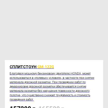
СПЛИТСТОУН
GM-122G
Благодаря мощному бензиновому двигателю HONDA, может
использоваться в «полевых» условиях, в частности при снятии
материала дорожной разметки. При проведении работ по
демаркировке дорожной разметки обеспечивается снятие
материала разметки без нарушения поверхности дорожного
полотна, что существенно снижает трудоёмкость и стоимость
проведения работ.