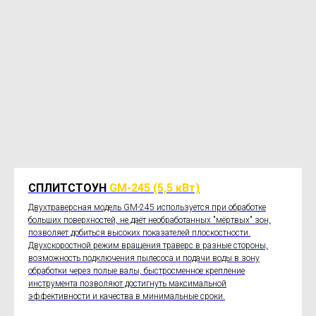
СПЛИТСТОУН
GM-245 (5,5 кВт)
Двухтраверсная модель GM-245 используется при обработке
больших поверхностей, не даёт необработанных "мёртвых" зон,
позволяет добиться высоких показателей плоскостности.
Двухскоростной режим вращения траверс в разные стороны,
возможность подключения пылесоса и подачи воды в зону
обработки через полые валы, быстросменное крепление
инструмента позволяют достигнуть максимальной
эффективности и качества в минимальные сроки.