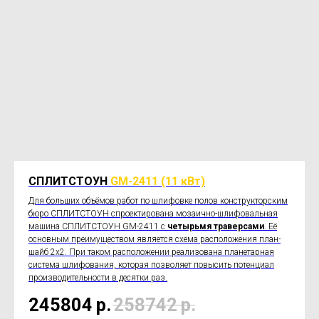
СПЛИТСТОУН
GM-2411 (11 кВт)
Для больших объёмов работ по шлифовке полов конструкторским
бюро СПЛИТСТОУН спроектирована мозаично-шлифовальная
машина СПЛИТСТОУН GM-2411 с
четырьмя траверсами
. Её
основным преимуществом является схема расположения план-
шайб 2х2. При таком расположении реализована планетарная
система шлифования, которая позволяет повысить потенциал
производительности в десятки раз.
245804
р.
258742
р.