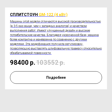
СПЛИТСТОУН
GM-122 (4 кВт)
Машины этой модели отличаются высокой производительностью
(в 3-5 раз выше, чем у западных аналогов) и качеством
выполнения работ. Имеют улучшенный дизайн и высокие
потребительские качества. Благодаря укороченной базе, машина
более компактна и манёвренна по сравнению с другими
моделями. Эта модификация получила регулировку,
позволяющую выставлять шлифовальную траверсу относительно
обрабатываемой поверхности.
98400
р.
103552
р.
Подробнее