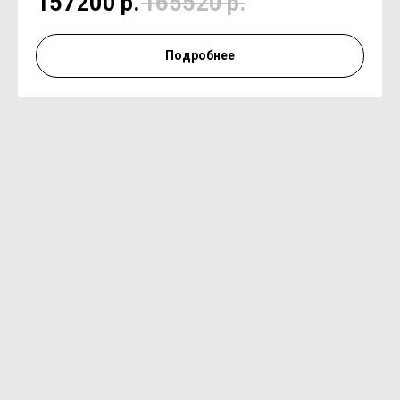
157200
р.
165520
р.
Подробнее