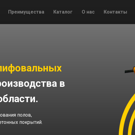
Преимущества
Каталог
О нас
Контакты
лифовальных
роизводства в
области.
ования полов,
бетонных покрытий.