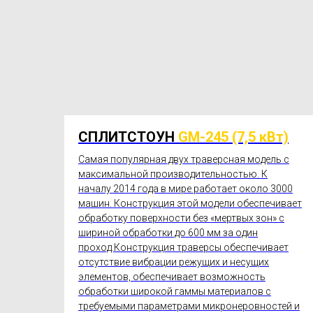
СПЛИТСТОУН
GM-245 (7,5 кВт)
Самая популярная двух траверсная модель с
максимальной производительностью. К
началу 2014 года в мире работает около 3000
машин. Конструкция этой модели обеспечивает
обработку поверхности без «мертвых зон» с
шириной обработки до 600 мм за один
проход.Конструкция траверсы обеспечивает
отсутствие вибрации режущих и несущих
элементов, обеспечивает возможность
обработки широкой гаммы материалов с
требуемыми параметрами микронеровностей и