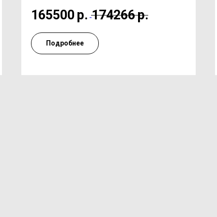
165500
р.
174266
р.
Подробнее