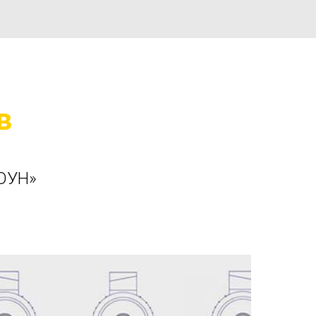
в
ОУН»