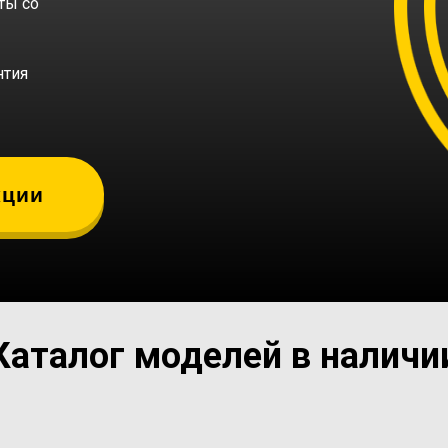
ты со
нтия
кции
Каталог моделей в наличи