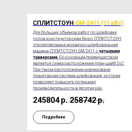
СПЛИТСТОУН
GM-2411 (11 кВт)
Для больших объёмов работ по шлифовке
полов конструкторским бюро СПЛИТСТОУН
спроектирована мозаично-шлифовальная
машина СПЛИТСТОУН GM-2411 с
четырьмя
траверсами
. Её основным преимуществом
является схема расположения план-шайб 2х2.
При таком расположении реализована
планетарная система шлифования, которая
позволяет повысить потенциал
производительности в десятки раз.
245804
р.
258742
р.
Подробнее