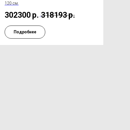
120 см.
302300
р.
318193
р.
Подробнее